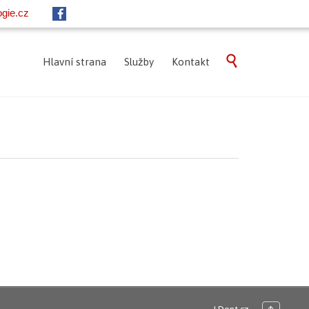
gie.cz
Skip

Hlavní strana
Služby
Kontakt
to
content