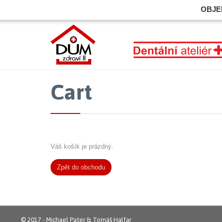
OBJE
Cart
Váš košík je prázdný.
Zpět do obchodu
© 2017 - Michael Pater & Tomáš Halfar